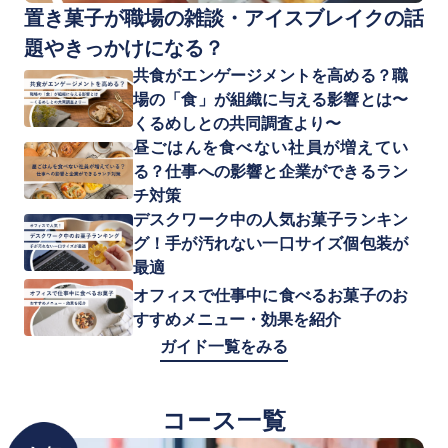
置き菓子が職場の雑談・アイスブレイクの話
題やきっかけになる？
共食がエンゲージメントを高める？職
場の「食」が組織に与える影響とは〜
くるめしとの共同調査より〜
昼ごはんを食べない社員が増えてい
る？仕事への影響と企業ができるラン
チ対策
デスクワーク中の人気お菓子ランキン
グ！手が汚れない一口サイズ個包装が
最適
オフィスで仕事中に食べるお菓子のお
すすめメニュー・効果を紹介
ガイド一覧をみる
コース一覧