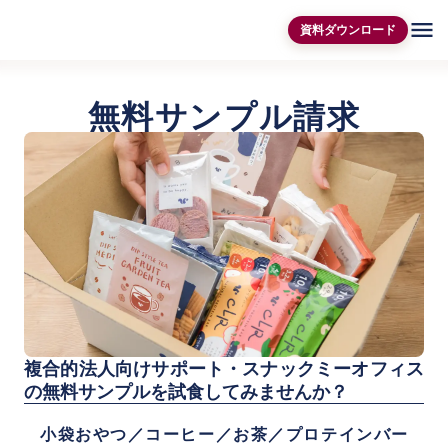
menu
資料ダウンロード
無料サンプル請求
複合的法人向けサポート・スナックミーオフィス
の無料サンプルを試食してみませんか？
小袋おやつ／コーヒー／お茶／プロテインバー