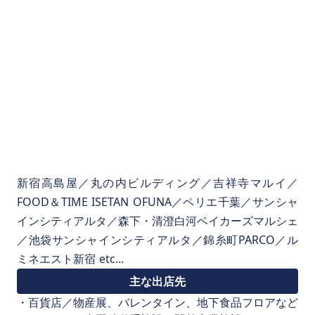
新宿高島屋／丸の内ビルディング／吉祥寺マルイ／
FOOD＆TIME ISETAN OFUNA／ペリエ千葉／サンシャ
インシティアルタ／森下・清澄白河ベイカーズマルシェ
／池袋サンシャインシティアルタ／錦糸町PARCO／ル
ミネエスト新宿 etc...
主な出店先
・百貨店／物産展、バレンタイン、地下食品フロアなど