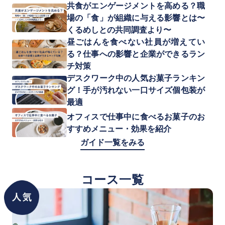
共食がエンゲージメントを高める？職
場の「食」が組織に与える影響とは〜
くるめしとの共同調査より〜
昼ごはんを食べない社員が増えてい
る？仕事への影響と企業ができるラン
チ対策
デスクワーク中の人気お菓子ランキン
グ！手が汚れない一口サイズ個包装が
最適
オフィスで仕事中に食べるお菓子のお
すすめメニュー・効果を紹介
ガイド一覧をみる
コース一覧