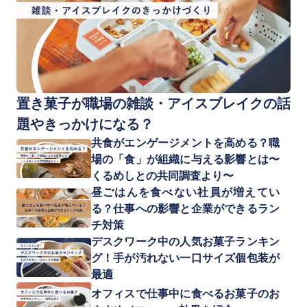
置き菓子が職場の雑談・アイスブレイクの話
題やきっかけになる？
共食がエンゲージメントを高める？職
場の「食」が組織に与える影響とは〜
くるめしとの共同調査より〜
昼ごはんを食べない社員が増えてい
る？仕事への影響と企業ができるラン
チ対策
デスクワーク中の人気お菓子ランキン
グ！手が汚れない一口サイズ個包装が
最適
オフィスで仕事中に食べるお菓子のお