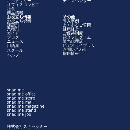
ギルトフリー
ディスペンサー
オフィスコンビニ
社食
商品情報
お役立ち情報
その他
お役立ち資料
導入事例
課題別
よくあるご質問
業種別
健康経営
ガイド
ご優待制度
ブログ
紹介プログラム
ニュース
販売代理店
ビデオライブラリ
用語集
お問い合わせ
スクール
採用情報
ヘルプ
snaq.me
snaq.me office
snaq.me store
snaq.me mall
snaq.me magazine
snaq.me stand
snaq.me job
株式会社スナックミー