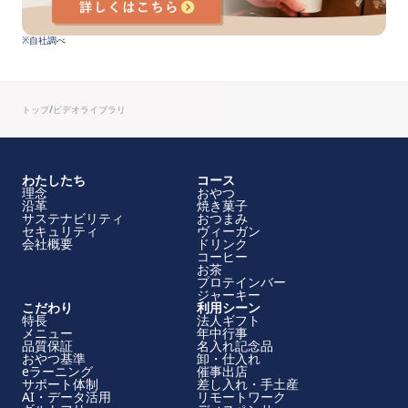
※自社調べ
トップ
/
ビデオライブラリ
わたしたち
コース
理念
おやつ
沿革
焼き菓子
サステナビリティ
おつまみ
セキュリティ
ヴィーガン
会社概要
ドリンク
コーヒー
お茶
プロテインバー
ジャーキー
こだわり
利用シーン
特長
法人ギフト
メニュー
年中行事
品質保証
名入れ記念品
おやつ基準
卸・仕入れ
eラーニング
催事出店
サポート体制
差し入れ・手土産
AI・データ活用
リモートワーク