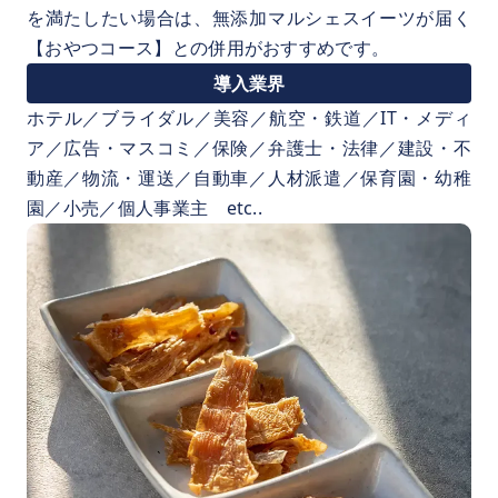
を満たしたい場合は、無添加マルシェスイーツが届く
【おやつコース】との併用がおすすめです。
導入業界
ホテル／ブライダル／美容／航空・鉄道／IT・メディ
ア／広告・マスコミ／保険／弁護士・法律／建設・不
動産／物流・運送／自動車／人材派遣／保育園・幼稚
園／小売／個人事業主 etc..