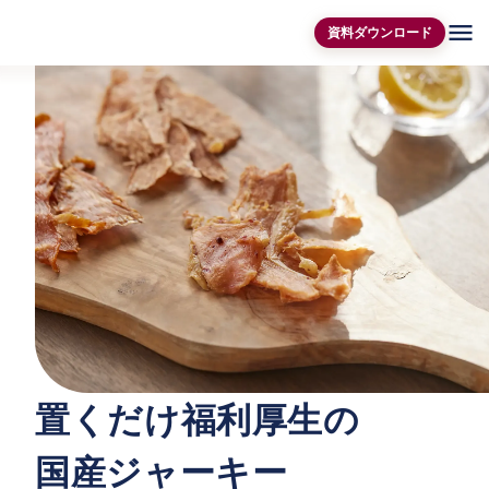
menu
資料ダウンロード
置くだけ福利厚生の
国産ジャーキー