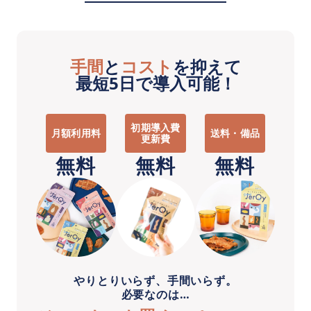
手間
と
コスト
を抑えて
最短5日で導入可能！
初期導入費
月額利用料
送料・備品
更新費
無料
無料
無料
やりとりいらず、手間いらず。
必要なのは…