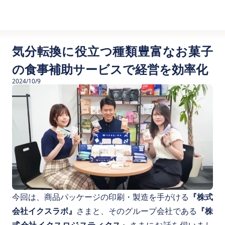
気分転換に役立つ種類豊富なお菓子
の食事補助サービスで経営を効率化
2024/10/9
今回は、商品パッケージの印刷・製造を手がける
『株式
会社イクスラボ』
さまと、そのグループ会社である
『株
式会社イクスロジスティクス』
さまにお話を伺いまし